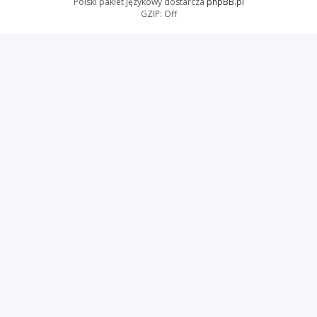
Polski pakiet językowy dostarcza
phpBB.pl
GZIP: Off