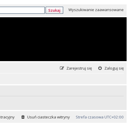
Wyszukiwanie zaawansowane
Szukaj
Zarejestruj się
Zaloguj się
tracyjny
Usuń ciasteczka witryny
Strefa czasowa
UTC+02:00