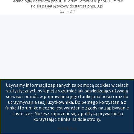
Technologię dostarcza
phpBB
® Forum Software © phpBB Limited
Polski pakiet językowy dostarcza
phpBB.pl
GZIP: Off
Używamy informacji zapisanych za pomocą cookies w celach
statystycznych by lepiej zrozumieć jak odwiedzający używają
serwisu i pomóc w poprawianiu jego funkcjonalności oraz do
utrzymywania sesji użytkownika. Do pełnego korzystania z
funkcji forum konieczne jest wyrażenie zgody na zapisywanie
ciasteczek. Możesz zapoznać się z polityką prywatności
korzystając z linka na dole strony.
Akceptuję