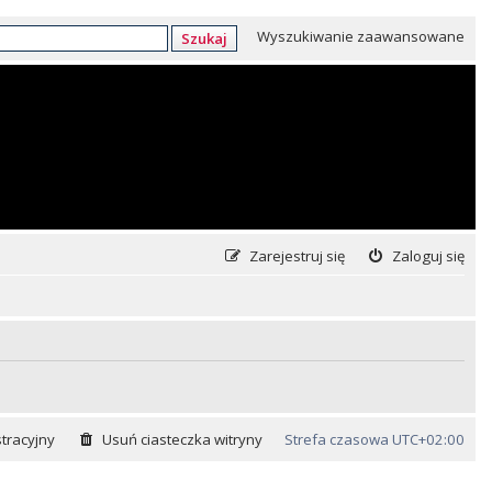
Wyszukiwanie zaawansowane
Szukaj
Zarejestruj się
Zaloguj się
tracyjny
Usuń ciasteczka witryny
Strefa czasowa
UTC+02:00