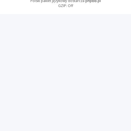
Polski pakiet językowy dostarcza
phpBB.pl
GZIP: Off