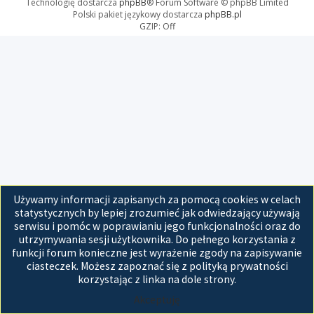
Technologię dostarcza
phpBB
® Forum Software © phpBB Limited
Polski pakiet językowy dostarcza
phpBB.pl
GZIP: Off
Używamy informacji zapisanych za pomocą cookies w celach
statystycznych by lepiej zrozumieć jak odwiedzający używają
serwisu i pomóc w poprawianiu jego funkcjonalności oraz do
utrzymywania sesji użytkownika. Do pełnego korzystania z
funkcji forum konieczne jest wyrażenie zgody na zapisywanie
ciasteczek. Możesz zapoznać się z polityką prywatności
korzystając z linka na dole strony.
Akceptuję