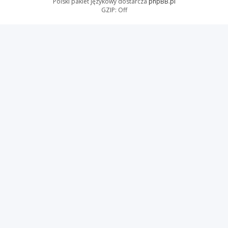
Polski pakiet językowy dostarcza
phpBB.pl
GZIP: Off