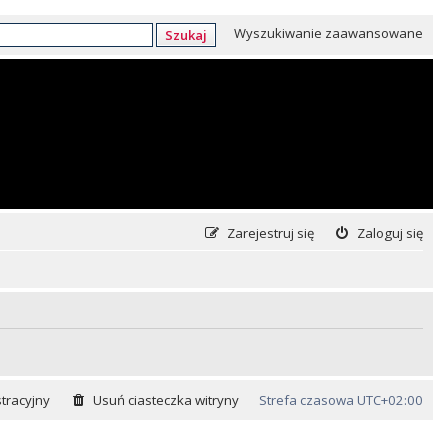
Wyszukiwanie zaawansowane
Szukaj
Zarejestruj się
Zaloguj się
tracyjny
Usuń ciasteczka witryny
Strefa czasowa
UTC+02:00