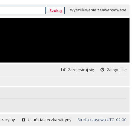
Wyszukiwanie zaawansowane
Szukaj
Zarejestruj się
Zaloguj się
tracyjny
Usuń ciasteczka witryny
Strefa czasowa
UTC+02:00