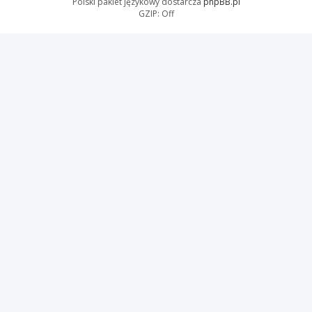
Polski pakiet językowy dostarcza
phpBB.pl
GZIP: Off