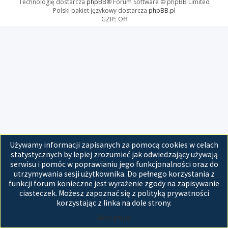
Technologię dostarcza
phpBB
® Forum Software © phpBB Limited
Polski pakiet językowy dostarcza
phpBB.pl
GZIP: Off
Używamy informacji zapisanych za pomocą cookies w celach
statystycznych by lepiej zrozumieć jak odwiedzający używają
serwisu i pomóc w poprawianiu jego funkcjonalności oraz do
utrzymywania sesji użytkownika. Do pełnego korzystania z
funkcji forum konieczne jest wyrażenie zgody na zapisywanie
ciasteczek. Możesz zapoznać się z polityką prywatności
korzystając z linka na dole strony.
Akceptuję