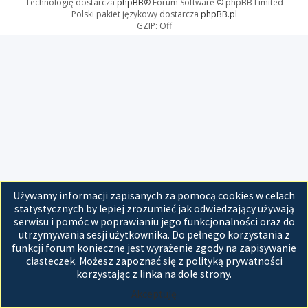
Technologię dostarcza
phpBB
® Forum Software © phpBB Limited
Polski pakiet językowy dostarcza
phpBB.pl
GZIP: Off
Używamy informacji zapisanych za pomocą cookies w celach
statystycznych by lepiej zrozumieć jak odwiedzający używają
serwisu i pomóc w poprawianiu jego funkcjonalności oraz do
utrzymywania sesji użytkownika. Do pełnego korzystania z
funkcji forum konieczne jest wyrażenie zgody na zapisywanie
ciasteczek. Możesz zapoznać się z polityką prywatności
korzystając z linka na dole strony.
Akceptuję