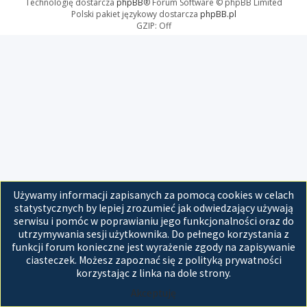
Technologię dostarcza
phpBB
® Forum Software © phpBB Limited
Polski pakiet językowy dostarcza
phpBB.pl
GZIP: Off
Używamy informacji zapisanych za pomocą cookies w celach
statystycznych by lepiej zrozumieć jak odwiedzający używają
serwisu i pomóc w poprawianiu jego funkcjonalności oraz do
utrzymywania sesji użytkownika. Do pełnego korzystania z
funkcji forum konieczne jest wyrażenie zgody na zapisywanie
ciasteczek. Możesz zapoznać się z polityką prywatności
korzystając z linka na dole strony.
Akceptuję