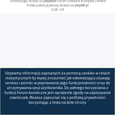
Technologię dostarcza
phpBB
® Forum Software © phpBB Limited
Polski pakiet językowy dostarcza
phpBB.pl
GZIP: Off
Używamy informacji zapisanych za pomocą cookies w celach
statystycznych by lepiej zrozumieć jak odwiedzający używają
serwisu i pomóc w poprawianiu jego funkcjonalności oraz do
utrzymywania sesji użytkownika. Do pełnego korzystania z
funkcji forum konieczne jest wyrażenie zgody na zapisywanie
ciasteczek. Możesz zapoznać się z polityką prywatności
korzystając z linka na dole strony.
Akceptuję