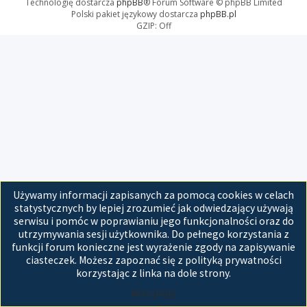
Technologię dostarcza
phpBB
® Forum Software © phpBB Limited
Polski pakiet językowy dostarcza
phpBB.pl
GZIP: Off
Używamy informacji zapisanych za pomocą cookies w celach
statystycznych by lepiej zrozumieć jak odwiedzający używają
serwisu i pomóc w poprawianiu jego funkcjonalności oraz do
utrzymywania sesji użytkownika. Do pełnego korzystania z
funkcji forum konieczne jest wyrażenie zgody na zapisywanie
ciasteczek. Możesz zapoznać się z polityką prywatności
korzystając z linka na dole strony.
Akceptuję