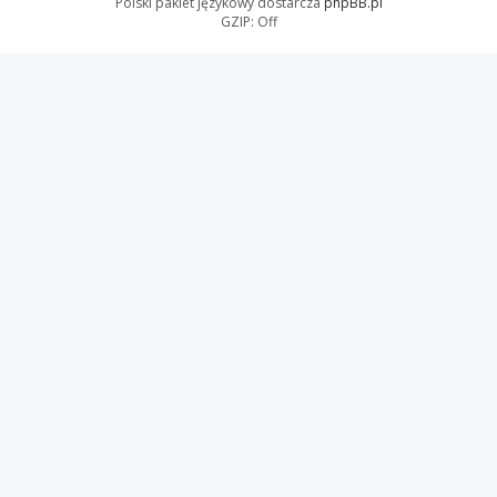
Polski pakiet językowy dostarcza
phpBB.pl
GZIP: Off