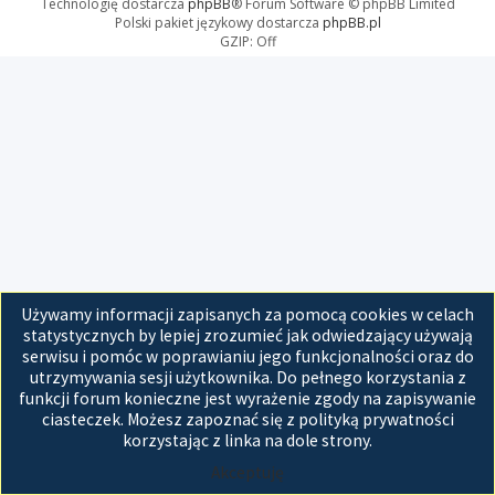
Technologię dostarcza
phpBB
® Forum Software © phpBB Limited
Polski pakiet językowy dostarcza
phpBB.pl
GZIP: Off
Używamy informacji zapisanych za pomocą cookies w celach
statystycznych by lepiej zrozumieć jak odwiedzający używają
serwisu i pomóc w poprawianiu jego funkcjonalności oraz do
utrzymywania sesji użytkownika. Do pełnego korzystania z
funkcji forum konieczne jest wyrażenie zgody na zapisywanie
ciasteczek. Możesz zapoznać się z polityką prywatności
korzystając z linka na dole strony.
Akceptuję