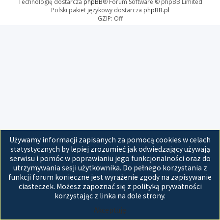
Technologię dostarcza
phpBB
® Forum Software © phpBB Limited
Polski pakiet językowy dostarcza
phpBB.pl
GZIP: Off
Używamy informacji zapisanych za pomocą cookies w celach
statystycznych by lepiej zrozumieć jak odwiedzający używają
serwisu i pomóc w poprawianiu jego funkcjonalności oraz do
utrzymywania sesji użytkownika. Do pełnego korzystania z
funkcji forum konieczne jest wyrażenie zgody na zapisywanie
ciasteczek. Możesz zapoznać się z polityką prywatności
korzystając z linka na dole strony.
Akceptuję