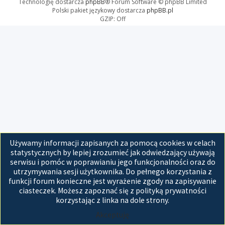
Technologię dostarcza
phpBB
® Forum Software © phpBB Limited
Polski pakiet językowy dostarcza
phpBB.pl
GZIP: Off
Używamy informacji zapisanych za pomocą cookies w celach
statystycznych by lepiej zrozumieć jak odwiedzający używają
serwisu i pomóc w poprawianiu jego funkcjonalności oraz do
utrzymywania sesji użytkownika. Do pełnego korzystania z
funkcji forum konieczne jest wyrażenie zgody na zapisywanie
ciasteczek. Możesz zapoznać się z polityką prywatności
korzystając z linka na dole strony.
Akceptuję