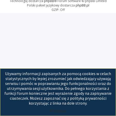
Technologię dostarcza
phpBB
® Forum Software © phpBB Limited
Polski pakiet językowy dostarcza
phpBB.pl
GZIP: Off
Używamy informacji zapisanych za pomocą cookies w celach
statystycznych by lepiej zrozumieć jak odwiedzający używają
serwisu i pomóc w poprawianiu jego funkcjonalności oraz do
utrzymywania sesji użytkownika. Do pełnego korzystania z
funkcji forum konieczne jest wyrażenie zgody na zapisywanie
ciasteczek. Możesz zapoznać się z polityką prywatności
korzystając z linka na dole strony.
Akceptuję