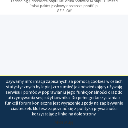
Technologię dostarcza
phpBB
® Forum Software © phpBB Limited
Polski pakiet językowy dostarcza
phpBB.pl
GZIP: Off
Używamy informacji zapisanych za pomocą cookies w celach
statystycznych by lepiej zrozumieć jak odwiedzający używają
serwisu i pomóc w poprawianiu jego funkcjonalności oraz do
utrzymywania sesji użytkownika. Do pełnego korzystania z
funkcji forum konieczne jest wyrażenie zgody na zapisywanie
ciasteczek. Możesz zapoznać się z polityką prywatności
korzystając z linka na dole strony.
Akceptuję