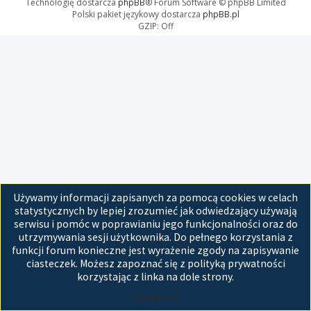
Technologię dostarcza
phpBB
® Forum Software © phpBB Limited
Polski pakiet językowy dostarcza
phpBB.pl
GZIP: Off
Używamy informacji zapisanych za pomocą cookies w celach
statystycznych by lepiej zrozumieć jak odwiedzający używają
serwisu i pomóc w poprawianiu jego funkcjonalności oraz do
utrzymywania sesji użytkownika. Do pełnego korzystania z
funkcji forum konieczne jest wyrażenie zgody na zapisywanie
ciasteczek. Możesz zapoznać się z polityką prywatności
korzystając z linka na dole strony.
Akceptuję