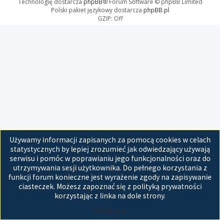
Technologię dostarcza
phpBB
® Forum Software © phpBB Limited
Polski pakiet językowy dostarcza
phpBB.pl
GZIP: Off
Używamy informacji zapisanych za pomocą cookies w celach
statystycznych by lepiej zrozumieć jak odwiedzający używają
serwisu i pomóc w poprawianiu jego funkcjonalności oraz do
utrzymywania sesji użytkownika. Do pełnego korzystania z
funkcji forum konieczne jest wyrażenie zgody na zapisywanie
ciasteczek. Możesz zapoznać się z polityką prywatności
korzystając z linka na dole strony.
Akceptuję