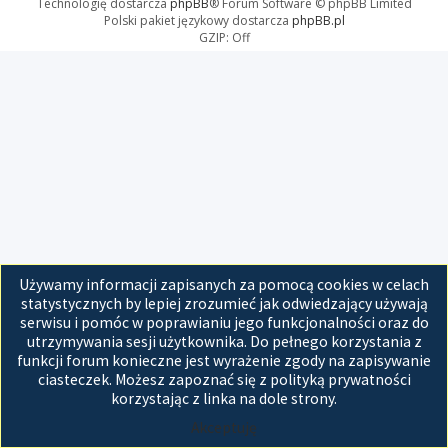
Technologię dostarcza
phpBB
® Forum Software © phpBB Limited
Polski pakiet językowy dostarcza
phpBB.pl
GZIP: Off
Używamy informacji zapisanych za pomocą cookies w celach
statystycznych by lepiej zrozumieć jak odwiedzający używają
serwisu i pomóc w poprawianiu jego funkcjonalności oraz do
utrzymywania sesji użytkownika. Do pełnego korzystania z
funkcji forum konieczne jest wyrażenie zgody na zapisywanie
ciasteczek. Możesz zapoznać się z polityką prywatności
korzystając z linka na dole strony.
Akceptuję