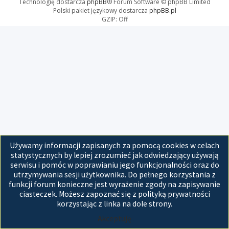
Technologię dostarcza
phpBB
® Forum Software © phpBB Limited
Polski pakiet językowy dostarcza
phpBB.pl
GZIP: Off
Używamy informacji zapisanych za pomocą cookies w celach
statystycznych by lepiej zrozumieć jak odwiedzający używają
serwisu i pomóc w poprawianiu jego funkcjonalności oraz do
utrzymywania sesji użytkownika. Do pełnego korzystania z
funkcji forum konieczne jest wyrażenie zgody na zapisywanie
ciasteczek. Możesz zapoznać się z polityką prywatności
korzystając z linka na dole strony.
Akceptuję