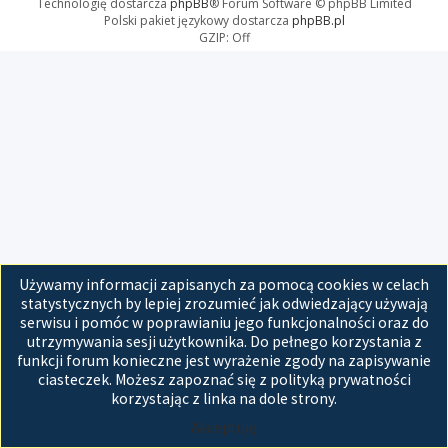
Technologię dostarcza
phpBB
® Forum Software © phpBB Limited
Polski pakiet językowy dostarcza
phpBB.pl
GZIP: Off
Używamy informacji zapisanych za pomocą cookies w celach
statystycznych by lepiej zrozumieć jak odwiedzający używają
serwisu i pomóc w poprawianiu jego funkcjonalności oraz do
utrzymywania sesji użytkownika. Do pełnego korzystania z
funkcji forum konieczne jest wyrażenie zgody na zapisywanie
ciasteczek. Możesz zapoznać się z polityką prywatności
korzystając z linka na dole strony.
Akceptuję