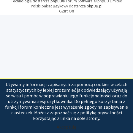
Technologię dostarcza
phpBB
® Forum Software © phpBB Limited
Polski pakiet językowy dostarcza
phpBB.pl
GZIP: Off
Używamy informacji zapisanych za pomocą cookies w celach
statystycznych by lepiej zrozumieć jak odwiedzający używają
serwisu i pomóc w poprawianiu jego funkcjonalności oraz do
utrzymywania sesji użytkownika. Do pełnego korzystania z
funkcji forum konieczne jest wyrażenie zgody na zapisywanie
ciasteczek. Możesz zapoznać się z polityką prywatności
korzystając z linka na dole strony.
Akceptuję