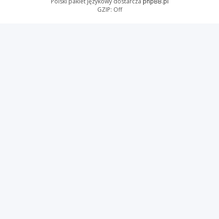
Polski pakiet językowy dostarcza
phpBB.pl
GZIP: Off