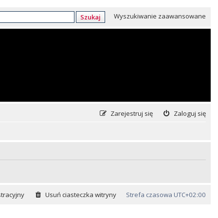
Wyszukiwanie zaawansowane
Szukaj
Zarejestruj się
Zaloguj się
tracyjny
Usuń ciasteczka witryny
Strefa czasowa
UTC+02:00