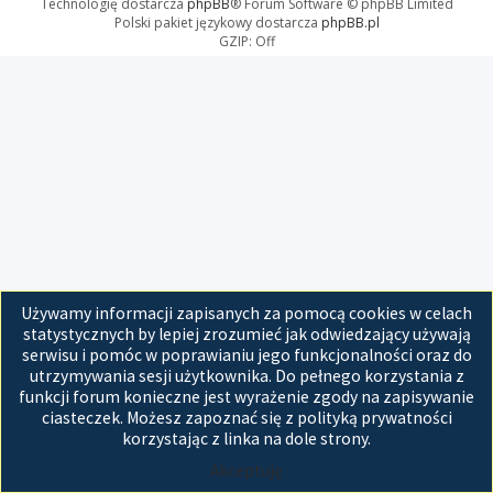
Technologię dostarcza
phpBB
® Forum Software © phpBB Limited
Polski pakiet językowy dostarcza
phpBB.pl
GZIP: Off
Używamy informacji zapisanych za pomocą cookies w celach
statystycznych by lepiej zrozumieć jak odwiedzający używają
serwisu i pomóc w poprawianiu jego funkcjonalności oraz do
utrzymywania sesji użytkownika. Do pełnego korzystania z
funkcji forum konieczne jest wyrażenie zgody na zapisywanie
ciasteczek. Możesz zapoznać się z polityką prywatności
korzystając z linka na dole strony.
Akceptuję