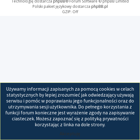
Technologię dostarcza
phpBB
® Forum Software © phpBB Limited
Polski pakiet językowy dostarcza
phpBB.pl
GZIP: Off
Używamy informacji zapisanych za pomocą cookies w celach
statystycznych by lepiej zrozumieć jak odwiedzający używają
serwisu i pomóc w poprawianiu jego funkcjonalności oraz do
utrzymywania sesji użytkownika. Do pełnego korzystania z
funkcji forum konieczne jest wyrażenie zgody na zapisywanie
ciasteczek. Możesz zapoznać się z polityką prywatności
korzystając z linka na dole strony.
Akceptuję