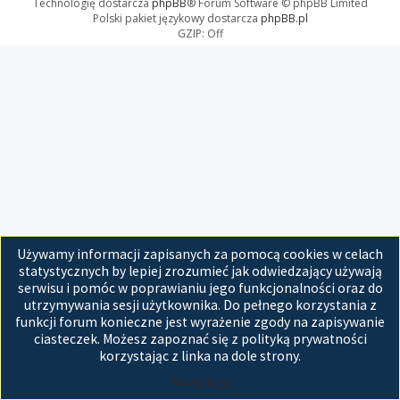
Technologię dostarcza
phpBB
® Forum Software © phpBB Limited
Polski pakiet językowy dostarcza
phpBB.pl
GZIP: Off
Używamy informacji zapisanych za pomocą cookies w celach
statystycznych by lepiej zrozumieć jak odwiedzający używają
serwisu i pomóc w poprawianiu jego funkcjonalności oraz do
utrzymywania sesji użytkownika. Do pełnego korzystania z
funkcji forum konieczne jest wyrażenie zgody na zapisywanie
ciasteczek. Możesz zapoznać się z polityką prywatności
korzystając z linka na dole strony.
Akceptuję