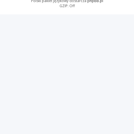
Polski pakiet językowy dostarcza
phpBB.pl
GZIP: Off