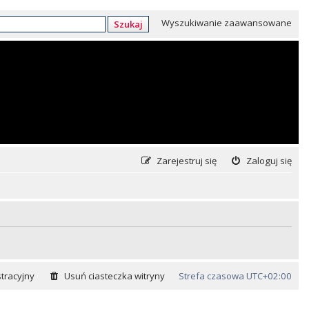
Wyszukiwanie zaawansowane
Szukaj
Zarejestruj się
Zaloguj się
tracyjny
Usuń ciasteczka witryny
Strefa czasowa
UTC+02:00