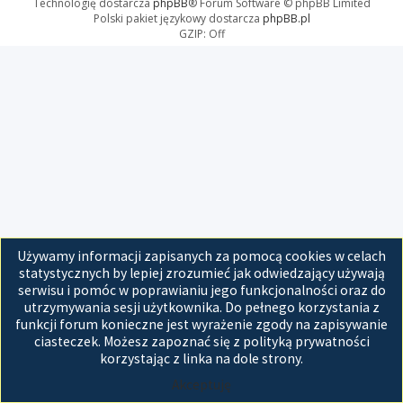
Technologię dostarcza
phpBB
® Forum Software © phpBB Limited
Polski pakiet językowy dostarcza
phpBB.pl
GZIP: Off
Używamy informacji zapisanych za pomocą cookies w celach
statystycznych by lepiej zrozumieć jak odwiedzający używają
serwisu i pomóc w poprawianiu jego funkcjonalności oraz do
utrzymywania sesji użytkownika. Do pełnego korzystania z
funkcji forum konieczne jest wyrażenie zgody na zapisywanie
ciasteczek. Możesz zapoznać się z polityką prywatności
korzystając z linka na dole strony.
Akceptuję