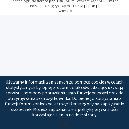
Technologię dostarcza
phpBB
® Forum Software © phpBB Limited
Polski pakiet językowy dostarcza
phpBB.pl
GZIP: Off
Używamy informacji zapisanych za pomocą cookies w celach
statystycznych by lepiej zrozumieć jak odwiedzający używają
serwisu i pomóc w poprawianiu jego funkcjonalności oraz do
utrzymywania sesji użytkownika. Do pełnego korzystania z
funkcji forum konieczne jest wyrażenie zgody na zapisywanie
ciasteczek. Możesz zapoznać się z polityką prywatności
korzystając z linka na dole strony.
Akceptuję