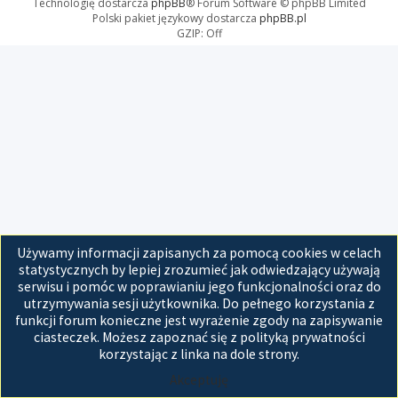
Technologię dostarcza
phpBB
® Forum Software © phpBB Limited
Polski pakiet językowy dostarcza
phpBB.pl
GZIP: Off
Używamy informacji zapisanych za pomocą cookies w celach
statystycznych by lepiej zrozumieć jak odwiedzający używają
serwisu i pomóc w poprawianiu jego funkcjonalności oraz do
utrzymywania sesji użytkownika. Do pełnego korzystania z
funkcji forum konieczne jest wyrażenie zgody na zapisywanie
ciasteczek. Możesz zapoznać się z polityką prywatności
korzystając z linka na dole strony.
Akceptuję