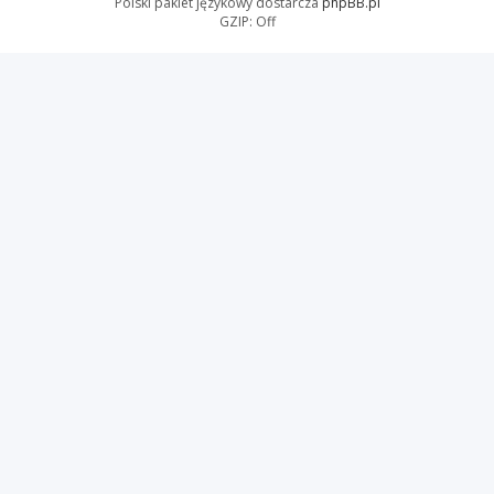
Polski pakiet językowy dostarcza
phpBB.pl
GZIP: Off