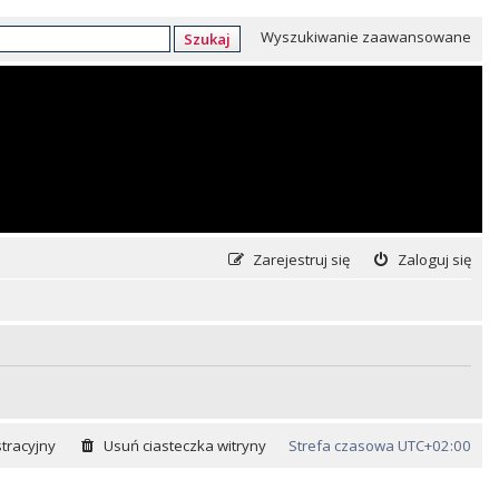
Wyszukiwanie zaawansowane
Szukaj
Zarejestruj się
Zaloguj się
tracyjny
Usuń ciasteczka witryny
Strefa czasowa
UTC+02:00