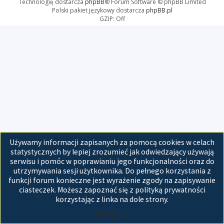
Technologię dostarcza
phpBB
® Forum Software © phpBB Limited
Polski pakiet językowy dostarcza
phpBB.pl
GZIP: Off
Używamy informacji zapisanych za pomocą cookies w celach
statystycznych by lepiej zrozumieć jak odwiedzający używają
serwisu i pomóc w poprawianiu jego funkcjonalności oraz do
utrzymywania sesji użytkownika. Do pełnego korzystania z
funkcji forum konieczne jest wyrażenie zgody na zapisywanie
ciasteczek. Możesz zapoznać się z polityką prywatności
korzystając z linka na dole strony.
Akceptuję