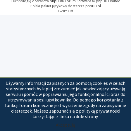
Technologię dostarcza
phpBB
® Forum Software © phpBB Limited
Polski pakiet językowy dostarcza
phpBB.pl
GZIP: Off
Używamy informacji zapisanych za pomocą cookies w celach
statystycznych by lepiej zrozumieć jak odwiedzający używają
serwisu i pomóc w poprawianiu jego funkcjonalności oraz do
utrzymywania sesji użytkownika. Do pełnego korzystania z
funkcji forum konieczne jest wyrażenie zgody na zapisywanie
ciasteczek. Możesz zapoznać się z polityką prywatności
korzystając z linka na dole strony.
Akceptuję