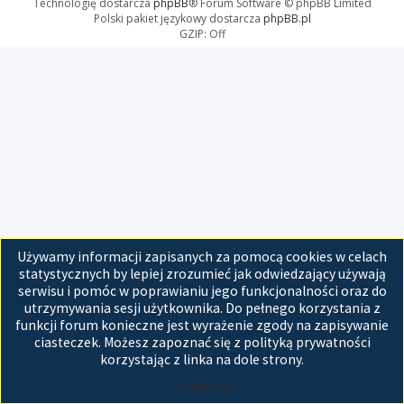
Technologię dostarcza
phpBB
® Forum Software © phpBB Limited
Polski pakiet językowy dostarcza
phpBB.pl
GZIP: Off
Używamy informacji zapisanych za pomocą cookies w celach
statystycznych by lepiej zrozumieć jak odwiedzający używają
serwisu i pomóc w poprawianiu jego funkcjonalności oraz do
utrzymywania sesji użytkownika. Do pełnego korzystania z
funkcji forum konieczne jest wyrażenie zgody na zapisywanie
ciasteczek. Możesz zapoznać się z polityką prywatności
korzystając z linka na dole strony.
Akceptuję