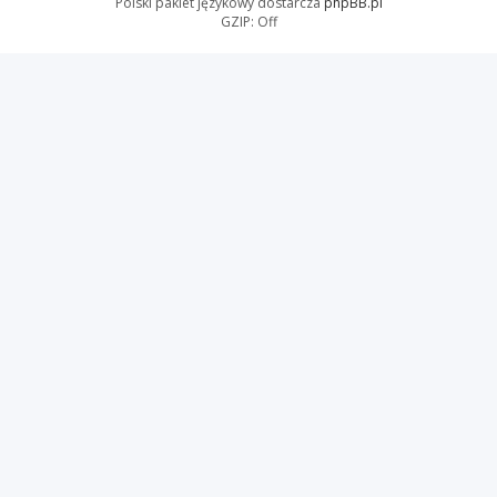
Polski pakiet językowy dostarcza
phpBB.pl
GZIP: Off