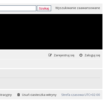
Wyszukiwanie zaawansowane
Szukaj
Zarejestruj się
Zaloguj się
tracyjny
Usuń ciasteczka witryny
Strefa czasowa
UTC+02:00