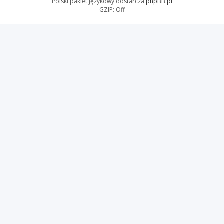
Polski pakiet językowy dostarcza
phpBB.pl
GZIP: Off