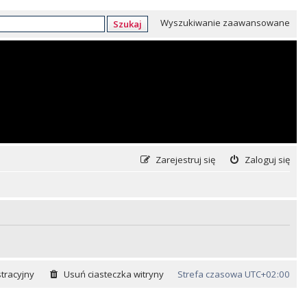
Wyszukiwanie zaawansowane
Szukaj
Zarejestruj się
Zaloguj się
tracyjny
Usuń ciasteczka witryny
Strefa czasowa
UTC+02:00