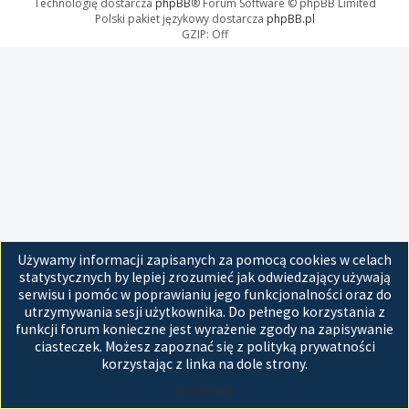
Technologię dostarcza
phpBB
® Forum Software © phpBB Limited
Polski pakiet językowy dostarcza
phpBB.pl
GZIP: Off
Używamy informacji zapisanych za pomocą cookies w celach
statystycznych by lepiej zrozumieć jak odwiedzający używają
serwisu i pomóc w poprawianiu jego funkcjonalności oraz do
utrzymywania sesji użytkownika. Do pełnego korzystania z
funkcji forum konieczne jest wyrażenie zgody na zapisywanie
ciasteczek. Możesz zapoznać się z polityką prywatności
korzystając z linka na dole strony.
Akceptuję