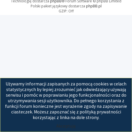
Technologię dostarcza
phpBB
® Forum Software © phpBB Limited
Polski pakiet językowy dostarcza
phpBB.pl
GZIP: Off
Używamy informacji zapisanych za pomocą cookies w celach
statystycznych by lepiej zrozumieć jak odwiedzający używają
serwisu i pomóc w poprawianiu jego funkcjonalności oraz do
utrzymywania sesji użytkownika. Do pełnego korzystania z
funkcji forum konieczne jest wyrażenie zgody na zapisywanie
ciasteczek. Możesz zapoznać się z polityką prywatności
korzystając z linka na dole strony.
Akceptuję