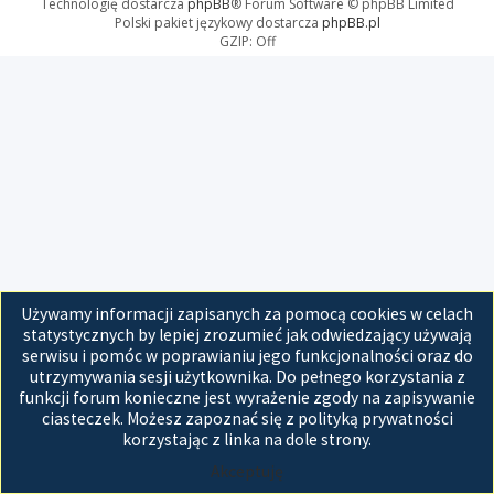
Technologię dostarcza
phpBB
® Forum Software © phpBB Limited
Polski pakiet językowy dostarcza
phpBB.pl
GZIP: Off
Używamy informacji zapisanych za pomocą cookies w celach
statystycznych by lepiej zrozumieć jak odwiedzający używają
serwisu i pomóc w poprawianiu jego funkcjonalności oraz do
utrzymywania sesji użytkownika. Do pełnego korzystania z
funkcji forum konieczne jest wyrażenie zgody na zapisywanie
ciasteczek. Możesz zapoznać się z polityką prywatności
korzystając z linka na dole strony.
Akceptuję