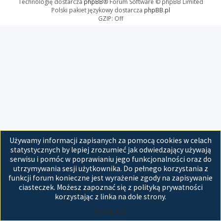
Technologię dostarcza
phpBB
® Forum Software © phpBB Limited
Polski pakiet językowy dostarcza
phpBB.pl
GZIP: Off
Używamy informacji zapisanych za pomocą cookies w celach
statystycznych by lepiej zrozumieć jak odwiedzający używają
serwisu i pomóc w poprawianiu jego funkcjonalności oraz do
utrzymywania sesji użytkownika. Do pełnego korzystania z
funkcji forum konieczne jest wyrażenie zgody na zapisywanie
ciasteczek. Możesz zapoznać się z polityką prywatności
korzystając z linka na dole strony.
Akceptuję