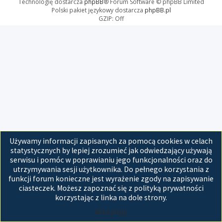
Technologię dostarcza
phpBB
® Forum Software © phpBB Limited
Polski pakiet językowy dostarcza
phpBB.pl
GZIP: Off
Używamy informacji zapisanych za pomocą cookies w celach
statystycznych by lepiej zrozumieć jak odwiedzający używają
serwisu i pomóc w poprawianiu jego funkcjonalności oraz do
utrzymywania sesji użytkownika. Do pełnego korzystania z
funkcji forum konieczne jest wyrażenie zgody na zapisywanie
ciasteczek. Możesz zapoznać się z polityką prywatności
korzystając z linka na dole strony.
Akceptuję