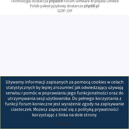
Technologię dostarcza
phpBB
® Forum Software © phpBB Limited
Polski pakiet językowy dostarcza
phpBB.pl
GZIP: Off
Używamy informacji zapisanych za pomocą cookies w celach
statystycznych by lepiej zrozumieć jak odwiedzający używają
serwisu i pomóc w poprawianiu jego funkcjonalności oraz do
utrzymywania sesji użytkownika. Do pełnego korzystania z
funkcji forum konieczne jest wyrażenie zgody na zapisywanie
ciasteczek. Możesz zapoznać się z polityką prywatności
korzystając z linka na dole strony.
Akceptuję