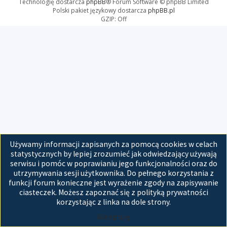
Technologię dostarcza
phpBB
® Forum Software © phpBB Limited
Polski pakiet językowy dostarcza
phpBB.pl
GZIP: Off
Używamy informacji zapisanych za pomocą cookies w celach
statystycznych by lepiej zrozumieć jak odwiedzający używają
serwisu i pomóc w poprawianiu jego funkcjonalności oraz do
utrzymywania sesji użytkownika. Do pełnego korzystania z
funkcji forum konieczne jest wyrażenie zgody na zapisywanie
ciasteczek. Możesz zapoznać się z polityką prywatności
korzystając z linka na dole strony.
Akceptuję