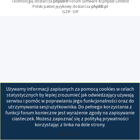
Technologię dostarcza
phpBB
® Forum Software © phpBB Limited
Polski pakiet językowy dostarcza
phpBB.pl
GZIP: Off
Używamy informacji zapisanych za pomocą cookies w celach
statystycznych by lepiej zrozumieć jak odwiedzający używają
serwisu i pomóc w poprawianiu jego funkcjonalności oraz do
utrzymywania sesji użytkownika. Do pełnego korzystania z
funkcji forum konieczne jest wyrażenie zgody na zapisywanie
ciasteczek. Możesz zapoznać się z polityką prywatności
korzystając z linka na dole strony.
Akceptuję