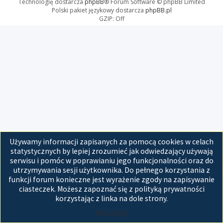
Technologię dostarcza
phpBB
® Forum Software © phpBB Limited
Polski pakiet językowy dostarcza
phpBB.pl
GZIP: Off
Używamy informacji zapisanych za pomocą cookies w celach
statystycznych by lepiej zrozumieć jak odwiedzający używają
serwisu i pomóc w poprawianiu jego funkcjonalności oraz do
utrzymywania sesji użytkownika. Do pełnego korzystania z
funkcji forum konieczne jest wyrażenie zgody na zapisywanie
ciasteczek. Możesz zapoznać się z polityką prywatności
korzystając z linka na dole strony.
Akceptuję