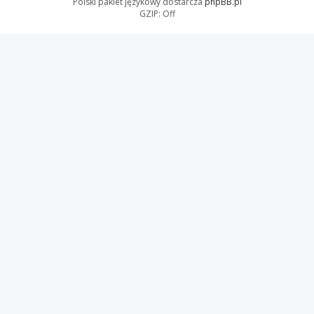
Polski pakiet językowy dostarcza
phpBB.pl
GZIP: Off