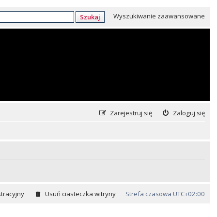
Wyszukiwanie zaawansowane
Szukaj
Zarejestruj się
Zaloguj się
tracyjny
Usuń ciasteczka witryny
Strefa czasowa
UTC+02:00