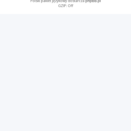
Polski pakiet językowy dostarcza
phpBB.pl
GZIP: Off