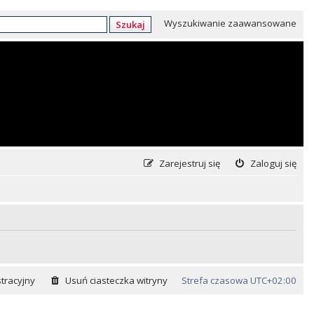
Wyszukiwanie zaawansowane
Szukaj
Zarejestruj się
Zaloguj się
tracyjny
Usuń ciasteczka witryny
Strefa czasowa
UTC+02:00