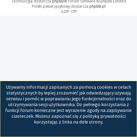
Technologię dostarcza
phpBB
® Forum Software © phpBB Limited
Polski pakiet językowy dostarcza
phpBB.pl
GZIP: Off
Używamy informacji zapisanych za pomocą cookies w celach
statystycznych by lepiej zrozumieć jak odwiedzający używają
serwisu i pomóc w poprawianiu jego funkcjonalności oraz do
utrzymywania sesji użytkownika. Do pełnego korzystania z
funkcji forum konieczne jest wyrażenie zgody na zapisywanie
ciasteczek. Możesz zapoznać się z polityką prywatności
korzystając z linka na dole strony.
Akceptuję