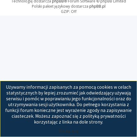
Technologię dostarcza
phpBB
® Forum Software © phpBB Limited
Polski pakiet językowy dostarcza
phpBB.pl
GZIP: Off
Używamy informacji zapisanych za pomocą cookies w celach
statystycznych by lepiej zrozumieć jak odwiedzający używają
serwisu i pomóc w poprawianiu jego funkcjonalności oraz do
utrzymywania sesji użytkownika. Do pełnego korzystania z
funkcji forum konieczne jest wyrażenie zgody na zapisywanie
ciasteczek. Możesz zapoznać się z polityką prywatności
korzystając z linka na dole strony.
Akceptuję